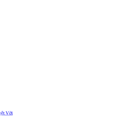
ệt Vời