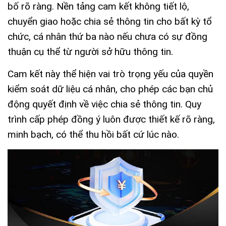
bố rõ ràng. Nền tảng cam kết không tiết lộ,
chuyển giao hoặc chia sẻ thông tin cho bất kỳ tổ
chức, cá nhân thứ ba nào nếu chưa có sự đồng
thuận cụ thể từ người sở hữu thông tin.
Cam kết này thể hiện vai trò trọng yếu của quyền
kiểm soát dữ liệu cá nhân, cho phép các bạn chủ
động quyết định về việc chia sẻ thông tin. Quy
trình cấp phép đồng ý luôn được thiết kế rõ ràng,
minh bạch, có thể thu hồi bất cứ lúc nào.