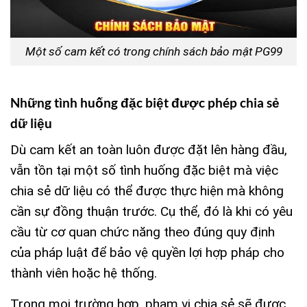
Một số cam kết có trong chính sách bảo mật PG99
Những tình huống đặc biệt được phép chia sẻ
dữ liệu
Dù cam kết an toàn luôn được đặt lên hàng đầu,
vẫn tồn tại một số tình huống đặc biệt mà việc
chia sẻ dữ liệu có thể được thực hiện mà không
cần sự đồng thuận trước. Cụ thể, đó là khi có yêu
cầu từ cơ quan chức năng theo đúng quy định
của pháp luật để bảo vệ quyền lợi hợp pháp cho
thành viên hoặc hệ thống.
Trong mọi trường hợp, phạm vi chia sẻ sẽ được