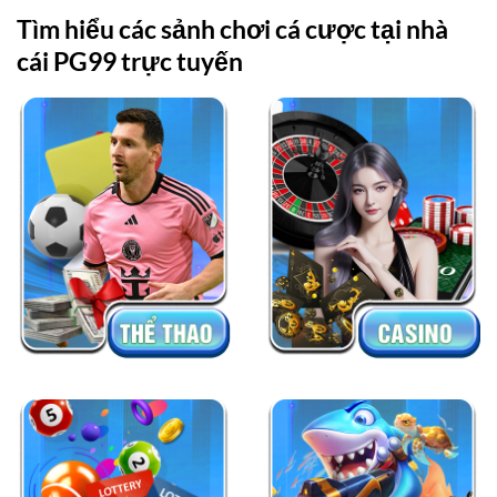
Tìm hiểu các sảnh chơi cá cược tại nhà
cái PG99 trực tuyến