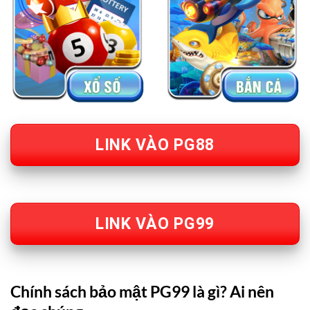
LINK VÀO PG88
LINK VÀO PG99
Chính sách bảo mật PG99 là gì? Ai nên