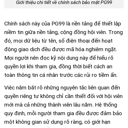
Giới thiệu chi tiết về chính sách bảo mật PG99
Chính sách này của PG99
là nền tảng để thiết lập
niềm tin giữa nền tảng, cộng đồng hội viên. Trong
đó, mọi dữ liệu từ tên, số điện thoại đến hoạt
động giao dịch đều được mã hóa nghiêm ngặt.
Mọi người nên đọc kỹ nội dung này để hiểu rõ
quyền lợi khi tham gia, đồng thời biết cách an
toàn thông tin cá nhân trước các rủi ro tiềm ẩn.
Việc nắm bắt rõ những nguyên tắc liên quan đến
quyền riêng tư không chỉ cần thiết đối với hội viên
mới mà cả những thành viên lâu năm. Hệ thống
quy định, mỗi người tham gia đều được đảm bảo
một không gian sử dụng rõ ràng, có giới hạn