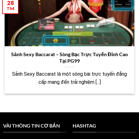
28
Th4
Sảnh Sexy Baccarat – Sòng Bạc Trực Tuyến Đỉnh Cao
Tại PG99
Sảnh Sexy Baccarat là một sòng bài trực tuyến đẳng
cấp mang đến trải nghiệm [...]
VÀI THÔNG TIN CƠ BẢN
HASHTAG