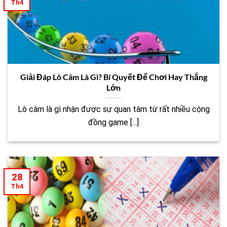
Th4
Giải Đáp Lô Câm Là Gì? Bí Quyết Để Chơi Hay Thắng
Lớn
Lô câm là gì nhận được sự quan tâm từ rất nhiều cộng
đồng game [...]
28
Th4