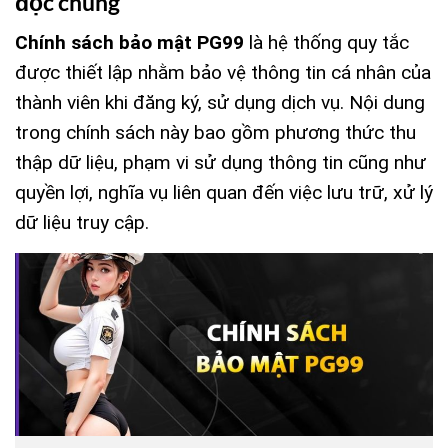
đọc chúng
Chính sách bảo mật PG99
là hệ thống quy tắc
được thiết lập nhằm bảo vệ thông tin cá nhân của
thành viên khi đăng ký, sử dụng dịch vụ. Nội dung
trong chính sách này bao gồm phương thức thu
thập dữ liệu, phạm vi sử dụng thông tin cũng như
quyền lợi, nghĩa vụ liên quan đến việc lưu trữ, xử lý
dữ liệu truy cập.