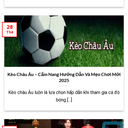
28
Th4
Kèo Châu Âu – Cẩm Nang Hướng Dẫn Và Mẹo Chơi Mới
2025
Kèo châu Âu luôn là lựa chọn hấp dẫn khi tham gia cá độ
bóng [...]