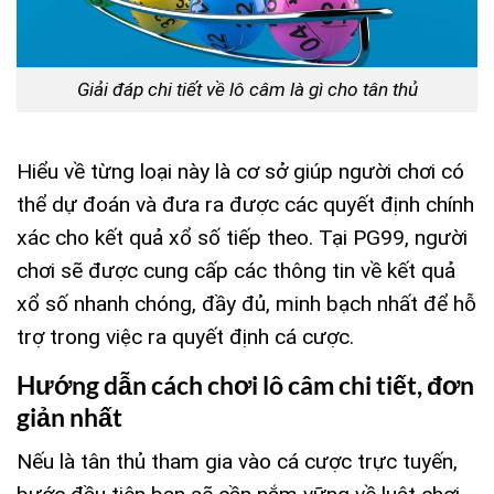
Giải đáp chi tiết về lô câm là gì cho tân thủ
Hiểu về từng loại này là cơ sở giúp người chơi có
thể dự đoán và đưa ra được các quyết định chính
xác cho kết quả xổ số tiếp theo. Tại PG99
, người
chơi sẽ được cung cấp các thông tin về kết quả
xổ số nhanh chóng, đầy đủ, minh bạch nhất để hỗ
trợ trong việc ra quyết định cá cược.
Hướng dẫn cách chơi lô câm chi tiết, đơn
giản nhất
Nếu là tân thủ tham gia vào cá cược trực tuyến,