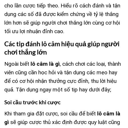
cho lần cược tiếp theo. Hiểu rõ cách đánh và tận
dụng các số đã được kiểm chứng về tỷ lệ thắng
lớn hơn sẽ giúp người chơi thắng lớn cùng cơ hội
tối ưu lợi nhuận đỉnh cao.
Các tip đánh lô câm hiệu quả giúp người
chơi thắng lớn
Ngoài biết
lô câm là gì
, cách chơi các loại, thành
viên cũng cần học hỏi và tận dụng các mẹo hay
để có cơ hội nhận thưởng cực đỉnh, thu lời hiệu
quả. Tận dụng ngay một số tip hay dưới đây;
Soi cầu trước khi cược
Khi tham gia đặt cược, soi cầu để biết
lô câm là
gì
sẽ giúp cược thủ xác định được quy luật cũng