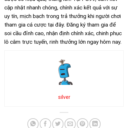
cập nhật nhanh chóng, chính xác kết quả với sự
uy tín, mịch bạch trong trả thưởng khi người chơi
tham gia cá cược tại đây. Đăng ký tham gia để
soi cầu đỉnh cao, nhận định chính xác, chinh phục
lô câm trực tuyến, rinh thưởng lớn ngay hôm nay.
silver