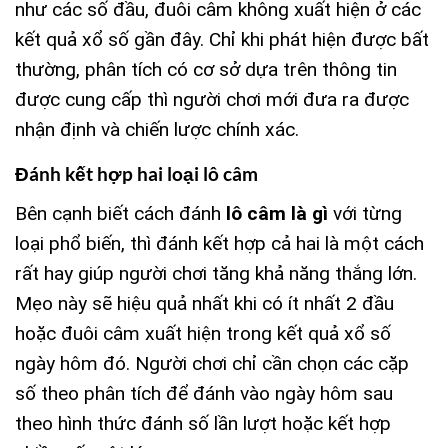
như các số đầu, đuôi câm không xuất hiện ở các
kết quả xổ số gần đây. Chỉ khi phát hiện được bất
thường, phân tích có cơ sở dựa trên thông tin
được cung cấp thì người chơi mới đưa ra được
nhận định và chiến lược chính xác.
Đánh kết hợp hai loại lô câm
Bên cạnh biết cách đánh
lô câm là gì
với từng
loại phổ biến, thì đánh kết hợp cả hai là một cách
rất hay giúp người chơi tăng khả năng thắng lớn.
Mẹo này sẽ hiệu quả nhất khi có ít nhất 2 đầu
hoặc đuôi câm xuất hiện trong kết quả xổ số
ngày hôm đó. Người chơi chỉ cần chọn các cặp
số theo phân tích để đánh vào ngày hôm sau
theo hình thức đánh số lần lượt hoặc kết hợp