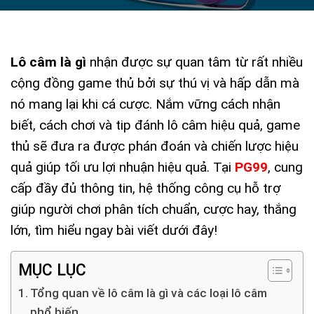
Lô câm là gì
nhận được sự quan tâm từ rất nhiều
cộng đồng game thủ bởi sự thú vị và hấp dẫn mà
nó mang lại khi cá cược. Nắm vững cách nhận
biết, cách chơi và tip đánh lô câm hiệu quả, game
thủ sẽ đưa ra được phán đoán và chiến lược hiệu
quả giúp tối ưu lợi nhuận hiệu quả. Tại
PG99
, cung
cấp đầy đủ thông tin, hệ thống công cụ hỗ trợ
giúp người chơi phân tích chuẩn, cược hay, thắng
lớn, tìm hiểu ngay bài viết dưới đây!
MỤC LỤC
Tổng quan về lô câm là gì và các loại lô câm
phổ biến