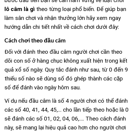
bước đầu tiên bạn sẽ cần nắm vững về luật chơi
lô câm là gì
theo từng loại phổ biến. Để giúp bạn
làm sân chơi và nhận thưởng lớn hãy xem ngay
hướng dẫn chi tiết nhất về cách chơi dưới đây:
Cách chơi theo đầu câm
Đối với đánh theo đầu câm người chơi cần theo
dõi con số ở hàng chục không xuất hiện trong kết
quả xổ số ngày. Quy tắc đánh như sau, từ 0 đến 9
thiếu số nào sẽ dùng số đó ghép thành các cặp
số để đánh vào ngày hôm sau.
Ví dụ nếu đầu câm là số 4 người chơi có thể đánh
các số 40, 41, 44, 45,… cho lần tiếp theo hoặc là 0
sẽ đánh các số 01, 02, 04, 06,…. Theo cách đánh
này, sẽ mang lại hiệu quả cao hơn cho người chơi