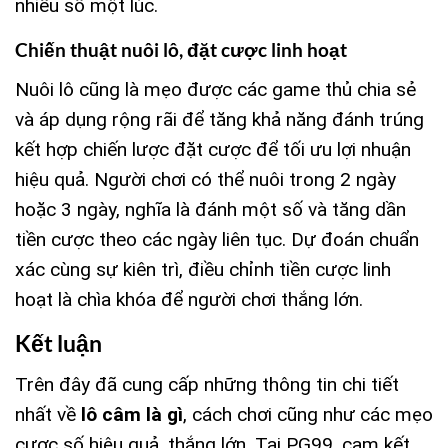
nhiều số một lúc.
Chiến thuật nuôi lô, đặt cược linh hoạt
Nuôi lô cũng là mẹo được các game thủ chia sẻ
và áp dụng rộng rãi để tăng khả năng đánh trúng
kết hợp chiến lược đặt cược để tối ưu lợi nhuận
hiệu quả. Người chơi có thể nuôi trong 2 ngày
hoặc 3 ngày, nghĩa là đánh một số và tăng dần
tiền cược theo các ngày liên tục. Dự đoán chuẩn
xác cùng sự kiên trì, điều chỉnh tiền cược linh
hoạt là chìa khóa để người chơi thắng lớn.
Kết luận
Trên đây đã cung cấp những thông tin chi tiết
nhất về
lô câm là gì
, cách chơi cũng như các mẹo
cược số hiệu quả, thắng lớn. Tại PG99
, cam kết