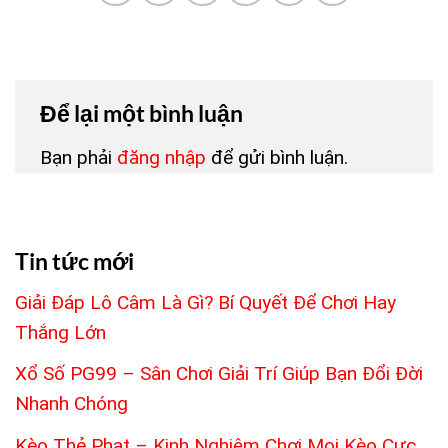
Để lại một bình luận
Bạn phải
đăng nhập
để gửi bình luận.
Tin tức mới
Giải Đáp Lô Câm Là Gì? Bí Quyết Để Chơi Hay
Thắng Lớn
Xổ Số PG99 – Sân Chơi Giải Trí Giúp Bạn Đổi Đời
Nhanh Chóng
Kèo Thẻ Phạt – Kinh Nghiệm Chơi Mọi Kèo Cực