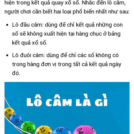
hiện trong kết quả quay xổ số. Nhắc đến lô câm,
người chơi cần biết hai loại phổ biến nhất như sau:
Lô đầu câm: dùng để chỉ kết quả những con
số sẽ không xuất hiện tại hàng chục ở bảng
kết quả xổ số.
Lô đuôi câm: dùng để chỉ các số không có
trong hàng đơn vị trong tất cả kết quả ngày
đó.